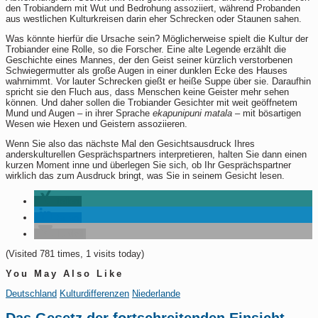
den Trobiandern mit Wut und Bedrohung assoziiert, während Probanden
aus westlichen Kulturkreisen darin eher Schrecken oder Staunen sahen.
Was könnte hierfür die Ursache sein? Möglicherweise spielt die Kultur der
Trobiander eine Rolle, so die Forscher. Eine alte Legende erzählt die
Geschichte eines Mannes, der den Geist seiner kürzlich verstorbenen
Schwiegermutter als große Augen in einer dunklen Ecke des Hauses
wahrnimmt. Vor lauter Schrecken gießt er heiße Suppe über sie. Daraufhin
spricht sie den Fluch aus, dass Menschen keine Geister mehr sehen
können. Und daher sollen die Trobiander Gesichter mit weit geöffnetem
Mund und Augen – in ihrer Sprache
ekapunipuni matala
– mit bösartigen
Wesen wie Hexen und Geistern assoziieren.
Wenn Sie also das nächste Mal den Gesichtsausdruck Ihres
anderskulturellen Gesprächspartners interpretieren, halten Sie dann einen
kurzen Moment inne und überlegen Sie sich, ob Ihr Gesprächspartner
wirklich das zum Ausdruck bringt, was Sie in seinem Gesicht lesen.
teilen
teilen
E-Mail
(Visited 781 times, 1 visits today)
You May Also Like
Deutschland
Kulturdifferenzen
Niederlande