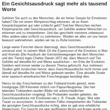
Ein Gesichtsausdruck sagt mehr als tausend
Worte
Gehören Sie auch zu den Menschen, die ein feines Gespür für Emotionen
haben? Die mit einem Wimpernschlag erkennen, ob es ihrem
Gesprächspartner gut oder schlecht geht? Solchen Menschen reichen
Körpersprache oder Gesichtsausdruck, um Gefühle anderer Menschen zu
erkennen und zu interpretieren. Und das geschieht meistens unbewusst.
Alles andere wäre schlicht zu zeitintensiv: Würden wir alles um uns herum
bewusst wahrnehmen, würden wir nie zu Ruhe kommen.
Lange waren Forscher davon überzeugt, dass Gesichtsausdrücke
universal sind. In seinem Werk
On the Expression of the Emotions in Man
and Animals
(Der Ausdruck der Gemütsbewegungen bei dem Menschen
und den Tieren) legte Charles Darwin 1872 dar, dass Mensch und Tier
Gefühle auf dieselbe Art und Weise ausdrücken – ein Erbe der Evolution.
Seitdem wird immer wieder zu diesem Thema geforscht. Aus mehreren
Studien geht inzwischen hervor, dass Gesichtsausdrücke nicht immer und
überall auf dieselbe Art und Weise gedeutet werden. Eine aktuelle Studie
einer spanisch-amerikanischen Forschergruppe bestätigt dies.
Hierzu ist das Forscherteam zu den Trobiand-Inseln gereist, einer
Inselgruppe 200 Kilometer östlich von Papua-Neuguinea. Den hier
lebenden Trobiandern wurden Bilder mit unterschiedlichen
Gesichtsausdrücken vorgelegt. Die Probanden wurden gebeten, die
Gesichtsausdrücke mit Emotionen wie z. B. Freude, Angst, Wut oder
Trauer zu assoziieren. In den meisten Fällen interpretierten die Trobiander
die gezeigten Gesichtsausdrücke richtig, aber es gab eine erhebliche
Abweichung: Ein Gesicht mit weit geöffnetem Mund und Augen wurde von