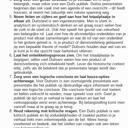
belangrijk, maar zeker voor een Duits publiek. Duitse presentaties
beginnen dan ook vaak met een agenda of een overzicht – dit biedt
houvast, al neemt het natuurlijk een zekere spanning weg.
Noem feiten en cijfers en geef aan hoe het totaalplaatje in
elkaar zit.
Duitsland is een ingenieursnatie. Men is sterk in
analytisch en systematisch denken en wil graag exact weten hoe
de vork in de steel zit. Ook hier speelt het gevoel van zekerheid
een belangrijke rol. Laat zien hoe de afzonderlijke onderdelen van je
product met elkaar samenhangen en wat de rol van een onderdeel
in het grotere geheel is. Is je product of dienstverlening gebaseerd
op een bepaalde theorie of model? Duitsers houden daar wel van en
je kunt je in dat opzicht naar hartenlust uitleven.
Laat het ontwikkelingsproces zien.
Om het totaalplaatje te
begrijpen, willen veel Duitsers weten hoe een product of
dienstverlening zich ontwikkeld heeft. Lever die historische context
erbij, zelfs als dit betekent dat je presentatie langer wordt dan
gebruikelijk.
Zorg voor een logische conclusie en laat keuze-opties
achterwege.
Voor Duitsers is een overtuigende presentatie een
presentatie die het publiek op deskundige wijze informeert en leidt
naar een logische conclusie. Die conclusie hoeft niet met toeters
en bellen verkocht te worden, maar spreekt voor zich. Geef je
publiek de tijd om je verhaal te laten zakken en laat het
verkooppraatje eerst even achterwege. Bij belangstelling komt men
vanzelf maar al te graag op je terug.
Houd rekening met kritische vragen.
Een Duits publiek is een
kritisch publiek en bij onduidelijkheden of zwakke punten in je
verhaal trekt men onherroepelijk aan de bel. Wees hierop
voorbereid en bedenk, dat het stellen van vragen ook een teken