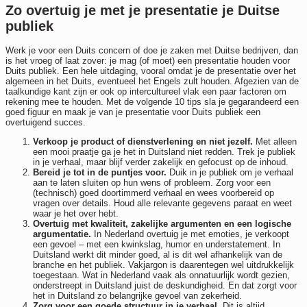
Zo overtuig je met je presentatie je Duitse
publiek
Werk je voor een Duits concern of doe je zaken met Duitse bedrijven, dan
is het vroeg of laat zover: je mag (of moet) een presentatie houden voor
Duits publiek. Een hele uitdaging, vooral omdat je de presentatie over het
algemeen in het Duits, eventueel het Engels zult houden. Afgezien van de
taalkundige kant zijn er ook op intercultureel vlak een paar factoren om
rekening mee te houden. Met de volgende 10 tips sla je gegarandeerd een
goed figuur en maak je van je presentatie voor Duits publiek een
overtuigend succes.
Verkoop je product of dienstverlening en niet jezelf.
Met alleen
een mooi praatje ga je het in Duitsland niet redden. Trek je publiek
in je verhaal, maar blijf verder zakelijk en gefocust op de inhoud.
Bereid je tot in de puntjes voor.
Duik in je publiek om je verhaal
aan te laten sluiten op hun wens of probleem. Zorg voor een
(technisch) goed doortimmerd verhaal en wees voorbereid op
vragen over details. Houd alle relevante gegevens paraat en weet
waar je het over hebt.
Overtuig met kwaliteit, zakelijke argumenten en een logische
argumentatie.
In Nederland overtuig je met emoties, je verkoopt
een gevoel – met een kwinkslag, humor en understatement. In
Duitsland werkt dit minder goed, al is dit wel afhankelijk van de
branche en het publiek. Vakjargon is daarentegen wel uitdrukkelijk
toegestaan. Wat in Nederland vaak als onnatuurlijk wordt gezien,
onderstreept in Duitsland juist de deskundigheid. En dat zorgt voor
het in Duitsland zo belangrijke gevoel van zekerheid.
Zorg voor een goede structuur in je verhaal.
Dit is altijd