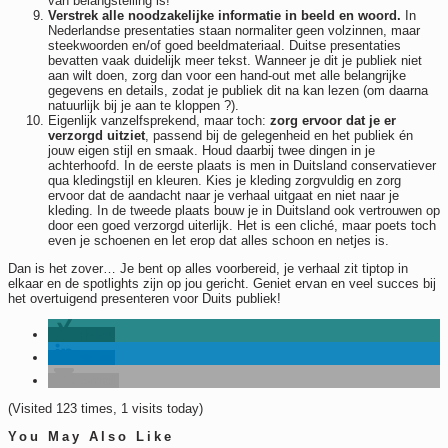
van belangstelling is!
Verstrek alle noodzakelijke informatie in beeld en woord.
In
Nederlandse presentaties staan normaliter geen volzinnen, maar
steekwoorden en/of goed beeldmateriaal. Duitse presentaties
bevatten vaak duidelijk meer tekst. Wanneer je dit je publiek niet
aan wilt doen, zorg dan voor een hand-out met alle belangrijke
gegevens en details, zodat je publiek dit na kan lezen (om daarna
natuurlijk bij je aan te kloppen ?).
Eigenlijk vanzelfsprekend, maar toch:
zorg ervoor dat je er
verzorgd uitziet
, passend bij de gelegenheid en het publiek én
jouw eigen stijl en smaak. Houd daarbij twee dingen in je
achterhoofd. In de eerste plaats is men in Duitsland conservatiever
qua kledingstijl en kleuren. Kies je kleding zorgvuldig en zorg
ervoor dat de aandacht naar je verhaal uitgaat en niet naar je
kleding. In de tweede plaats bouw je in Duitsland ook vertrouwen op
door een goed verzorgd uiterlijk. Het is een cliché, maar poets toch
even je schoenen en let erop dat alles schoon en netjes is.
Dan is het zover… Je bent op alles voorbereid, je verhaal zit tiptop in
elkaar en de spotlights zijn op jou gericht. Geniet ervan en veel succes bij
het overtuigend presenteren voor Duits publiek!
delen
delen
e-mail
(Visited 123 times, 1 visits today)
You May Also Like