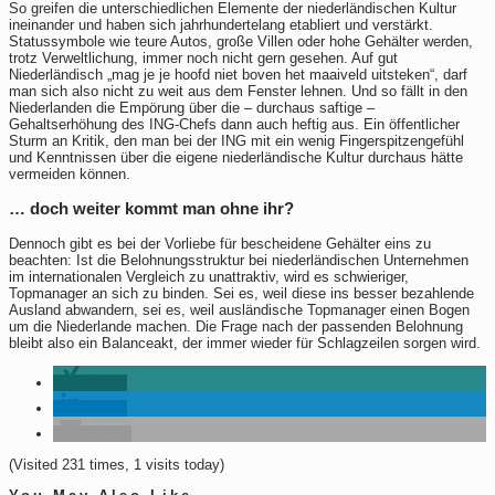
So greifen die unterschiedlichen Elemente der niederländischen Kultur
ineinander und haben sich jahrhundertelang etabliert und verstärkt.
Statussymbole wie teure Autos, große Villen oder hohe Gehälter werden,
trotz Verweltlichung, immer noch nicht gern gesehen. Auf gut
Niederländisch „mag je je hoofd niet boven het maaiveld uitsteken“, darf
man sich also nicht zu weit aus dem Fenster lehnen. Und so fällt in den
Niederlanden die Empörung über die – durchaus saftige –
Gehaltserhöhung des ING-Chefs dann auch heftig aus. Ein öffentlicher
Sturm an Kritik, den man bei der ING mit ein wenig Fingerspitzengefühl
und Kenntnissen über die eigene niederländische Kultur durchaus hätte
vermeiden können.
… doch weiter kommt man ohne ihr?
Dennoch gibt es bei der Vorliebe für bescheidene Gehälter eins zu
beachten: Ist die Belohnungsstruktur bei niederländischen Unternehmen
im internationalen Vergleich zu unattraktiv, wird es schwieriger,
Topmanager an sich zu binden. Sei es, weil diese ins besser bezahlende
Ausland abwandern, sei es, weil ausländische Topmanager einen Bogen
um die Niederlande machen. Die Frage nach der passenden Belohnung
bleibt also ein Balanceakt, der immer wieder für Schlagzeilen sorgen wird.
delen
delen
e-mail
(Visited 231 times, 1 visits today)