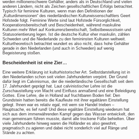
werden millionenschwere Gehälter, anders als in Deutschland und vielen
anderen Ländern, nicht als Zeichen gesellschaftlichen Erfolgs betrachtet.
Typisch für feminine Kulturen, wenn man den Definitionen der
„Kulturdimensionen“ des niederländischen Kulturwissenschaftlers Geert
Hofstede folgt. Feminine Werte sind laut Hofstede Fürsorglichkeit,
Kooperationsbereitschaft und Bescheidenheit, während maskuline
Kulturen mehr Wert auf Konkurrenzbereitschaft, Selbstbewusstsein und
Statusorientierung legen. Ist die deutsche Kultur eher maskulin, zählen
Schweden und die Niederlande zu den femininsten Kulturen weltweit.
Kulturtheoretisch betrachtet wundert es also nicht, dass hohe Gehälter
gerade in den Niederlanden (und auch in Schweden) auf wenig
Begeisterung stoßen.
Bescheidenheit ist eine Zier…
Eine weitere Erklärung ist kulturhistorischer Art. Selbstdarstellung ist in
den Niederlanden schon seit vielen Jahrhunderten verpönt. Der Grund
dafür liegt im Calvinismus, der die niederländische Gesellschaft seit dem
17. Jahrhundert geprägt hat. Laut calvinistischer Lehre ist die
Zurschaustellung von Macht und Einfluss anmaßend und eine Beleidigung
Gottes. Eine Lehre, die in Holland auf fruchtbaren Boden fiel: Den
Grundstein hatten bereits die Kaufleute mit ihrer egalitären Einstellung
gelegt. Ihnen war es relativ egal, mit wem sie Handel trieben –
Hauptsache, es lief rund! Und diese egalitäre Einstellung wiederum hat
sich aus dem immerwährenden Kampf gegen das Wasser entwickelt, den
man gemeinsam führen musste, damit alle trockene Füße behielten. Über
viele Jahrhunderte hinweg waren die Holländer es also gewohnt,
pragmatisch zu agieren und dabei nicht sonderlich viel auf Ränge und
Stände zu achten.